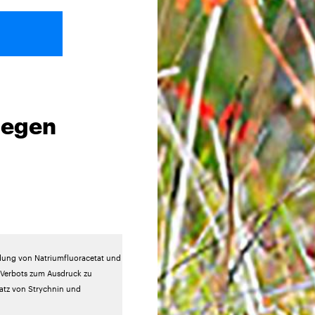
liegen
ndung von Natriumfluoracetat und
-Verbots zum Ausdruck zu
satz von Strychnin und