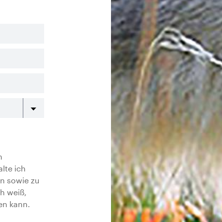
n
lte ich
en sowie zu
h weiß,
en kann.