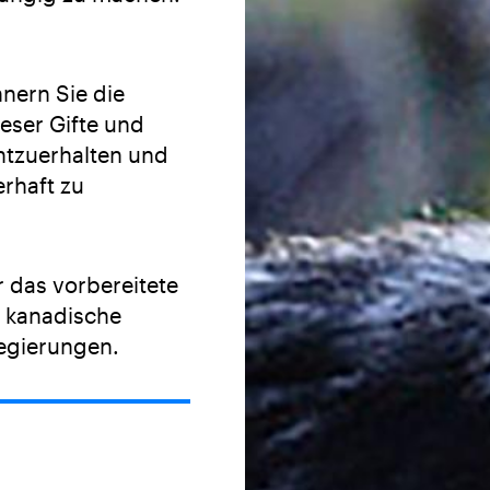
nnern Sie die
eser Gifte und
htzuerhalten und
erhaft zu
r das vorbereitete
e kanadische
egierungen.