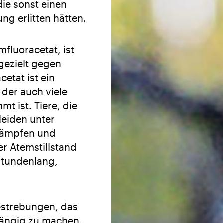
die sonst einen
ng erlitten hätten.
fluoracetat, ist
 gezielt gegen
etat ist ein
, der auch viele
mmt ist. Tiere, die
leiden unter
Krämpfen und
r Atemstillstand
 stundenlang,
Bestrebungen, das
gängig zu machen.