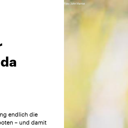
Foto: John Marriot
r
ada
ng endlich die
boten – und damit